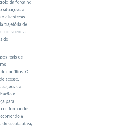
trolo da força no
o situações e
 e discotecas.
a trajetória de
de consciência
es de
sos reais de
tros
de conflitos. O
de acesso,
strações de
icação e
ça para
ra os formandos
 recorrendo a
 de escuta ativa,