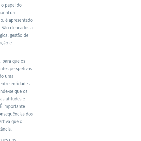
 o papel do
ional da
do, é apresentado
. São elencados a
gica, gestão de
ação e
, para que os
ntes perspetivas
ndo uma
entre entidades
ende-se que os
as atitudes e
 É importante
consequências dos
ertiva que o
ância.
ções dos