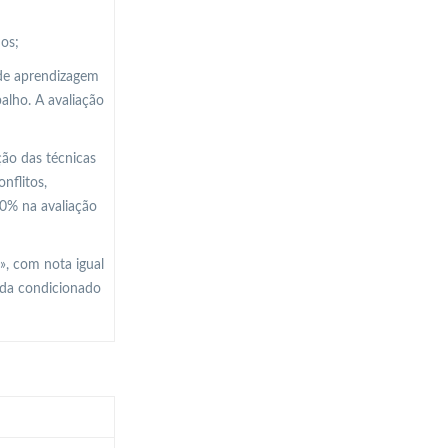
dos;
 de aprendizagem
balho. A avaliação
ção das técnicas
nflitos,
50% na avaliação
», com nota igual
nda condicionado