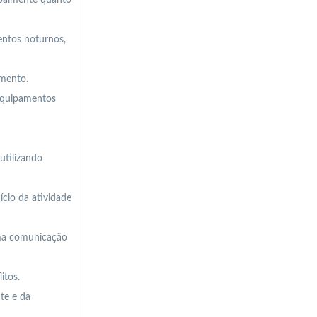
rbalmente quanto
entos noturnos,
imento.
 equipamentos
utilizando
ício da atividade
uma comunicação
itos.
te e da