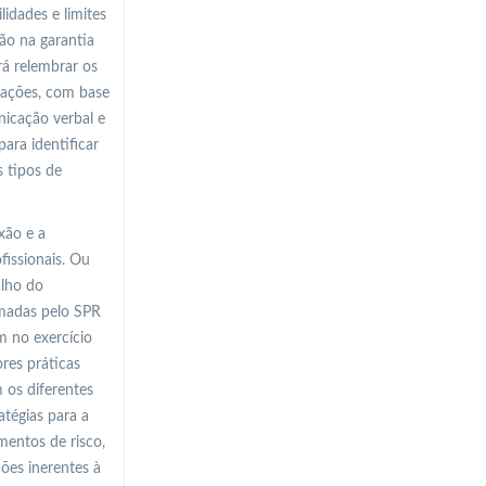
idades e limites
ão na garantia
rá relembrar os
uações, com base
nicação verbal e
ara identificar
 tipos de
xão e a
fissionais. Ou
alho do
omadas pelo SPR
m no exercício
res práticas
m os diferentes
atégias para a
mentos de risco,
ções inerentes à