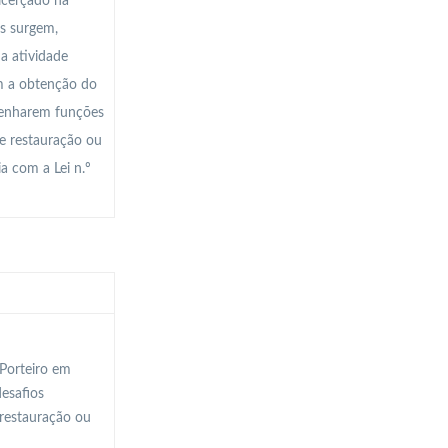
icerçado na
as surgem,
a atividade
om a obtenção do
mpenharem funções
de restauração ou
a com a Lei n.º
-Porteiro em
esafios
 restauração ou