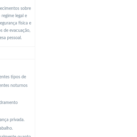
hecimentos sobre
 regime legal e
gurança física e
os de evacuação,
fesa pessoal.
entes tipos de
ientes noturnos
uadramento
ança privada.
abalho.