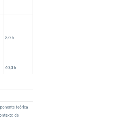
8,0 h
40,0 h
mponente teórica
ontexto de