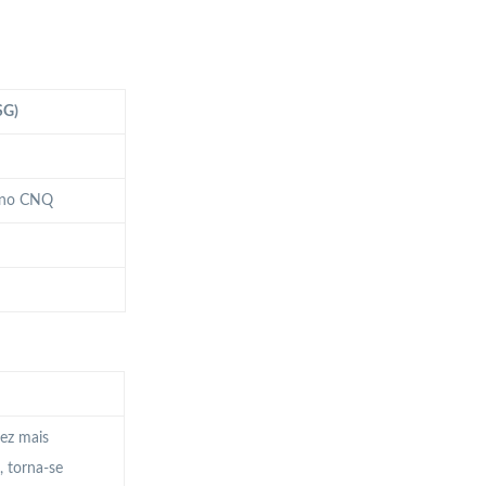
SG)
s no CNQ
vez mais
, torna-se