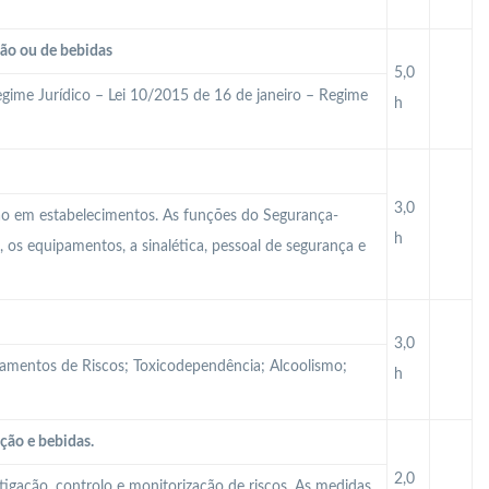
ção ou de bebidas
5,0
gime Jurídico – Lei 10/2015 de 16 de janeiro – Regime
h
3,0
ção em estabelecimentos. As funções do Segurança-
h
 os equipamentos, a sinalética, pessoal de segurança e
3,0
tamentos de Riscos; Toxicodependência; Alcoolismo;
h
ção e bebidas.
2,0
itigação, controlo e monitorização de riscos. As medidas