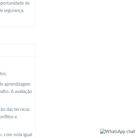
oportunidade de
de segurança,
dos;
 de aprendizagem
balho. A avaliação
ção das técnicas
nflitos e
», com nota igual