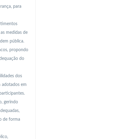
rança, para
rtimentos
e as medidas de
rdem pública.
racos, propondo
 adequação do
lidades dos
em adotados em
articipantes.
, gerindo
adequadas,
co de forma
ico,