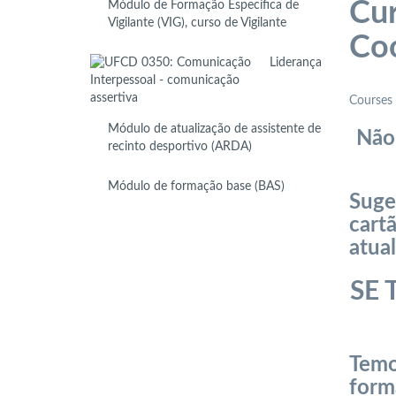
Cur
Módulo de Formação Específica de
Vigilante (VIG), curso de Vigilante
Coo
Liderança
Courses 
Módulo de atualização de assistente de
Não
recinto desportivo (ARDA)
Módulo de formação base (BAS)
Suge
cart
atual
SE 
Temo
form