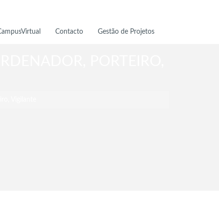
CampusVirtual
Contacto
Gestão de Projetos
ORDENADOR, PORTEIRO,
o, Vigilante