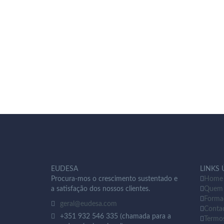
EUDESA
LINKS 
Procura-mos o crescimento sustentado e
Home
a satisfação dos nossos clientes.
Quem
Forma
geral@eudesa.com
Conta
+351 932 546 335 (chamada para a
Termo