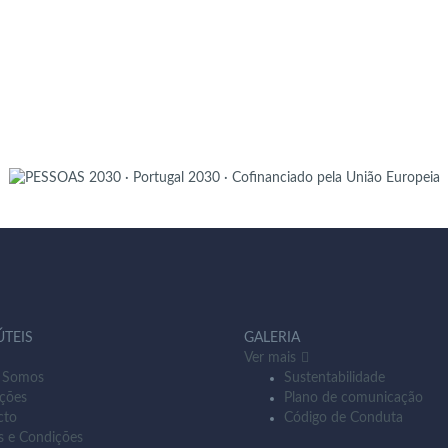
ÚTEIS
GALERIA
Ver mais
 Somos
Sustentabilidade
ções
Plano de comunicação
cto
Código de Conduta
s e Condições