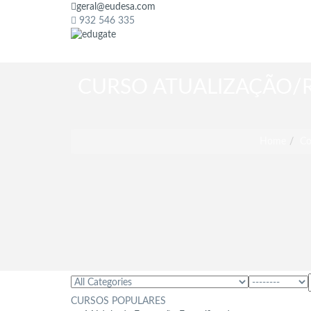
geral@eudesa.com
932 546 335
CURSO ATUALIZAÇÃO/R
Home
Co
CURSOS POPULARES