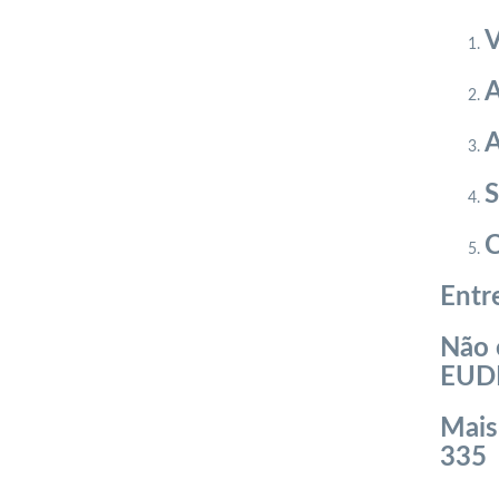
V
A
A
S
C
Entr
Não 
EUD
Mais
335