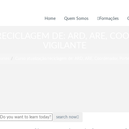
Home
Quem Somos
Formações
ECICLAGEM DE: ARD, ARE, CO
VIGILANTE
urses
Curso atualização/reciclagem de: ARD, ARE, Coordenador, Porteir
search now