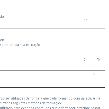
ulo
1h
ion
 controlo da sua execução
2h
2h
8
ão ser utilizadas de forma a que cada formando consiga aplicar na
tilizar os seguintes métodos de formação:
utilizado para expor os conteúdos que o formador pretende passar.