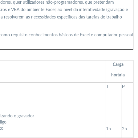
dores, quer utilizadores não-programadores, que pretendam
s e VBA do ambiente Excel, ao nível da interatividade (gravação e
a resolverem as necessidades específicas das tarefas de trabalho
r como requisito conhecimentos básicos de Excel e computador pessoal
Carga
horária
T
P
ilizando o gravador
digo
to
1h
2h