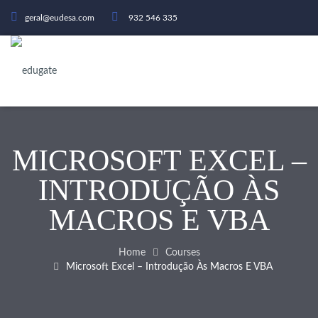
geral@eudesa.com
932 546 335
MICROSOFT EXCEL –
INTRODUÇÃO ÀS
MACROS E VBA
Home
Courses
Microsoft Excel – Introdução Às Macros E VBA