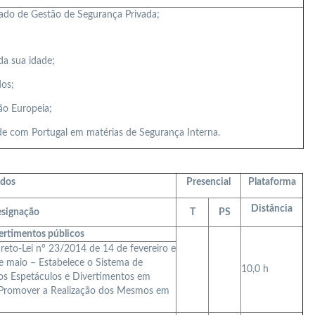
rado de Gestão de Segurança Privada;
da sua idade;
dos;
ão Europeia;
de com Portugal em matérias de Segurança Interna.
dos
Presencial
Plataforma
Distância
signação
T
PS
vertimentos públicos
eto-Lei nº 23/2014 de 14 de fevereiro e
e maio – Estabelece o Sistema de
10,0 h
aos Espetáculos e Divertimentos em
 Promover a Realização dos Mesmos em