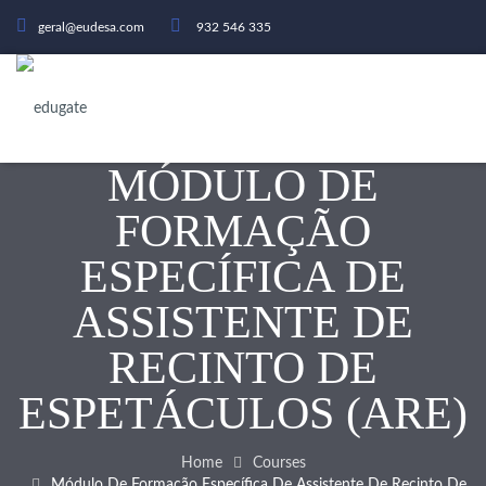
geral@eudesa.com
932 546 335
MÓDULO DE
FORMAÇÃO
ESPECÍFICA DE
ASSISTENTE DE
RECINTO DE
ESPETÁCULOS (ARE)
Home
Courses
Módulo De Formação Específica De Assistente De Recinto De