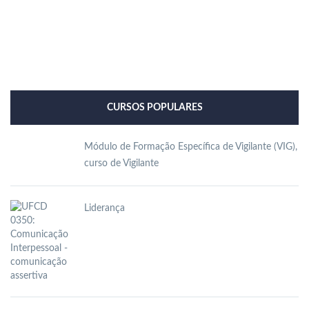
 Profissional em Guimarães? Qual é a diferença cartão profissional e cartão MAI? Como atualizar o cartão de vigilante? Como obter o cartão de vigilante? Como renovar o cartão de vigilante? Como ter cartão Mai? Curso de Segurança Braga? Curso de Segurança Guimarães? Curso de segurança privada? Curso de Segurança Viana Castelo? Curso Vigilante? Curso Vigilante presencial? Manual do vigilante Portugal? Módulos Segurança Privada? O que é o cartão Mai? O que é
 o valor de um curso de vigilante em Portugal? Qual o valor do salário de um segurança? Qual o vencimento de um Vigilante? Qual o vencimento por lei de um Vigilante em Portugal no ano 2024? Quantas empresas de segurança privada existem em Portugal? Quantas folgas tem um Vigilante? Quantas horas o vigilante tem que trabalhar por mês? Quanto ganha um segurança na França? Quanto ganha um supervisor de segurança privada em Portugal? Quanto ganha um
CURSOS POPULARES
Módulo de Formação Específica de Vigilante (VIG),
curso de Vigilante
Liderança