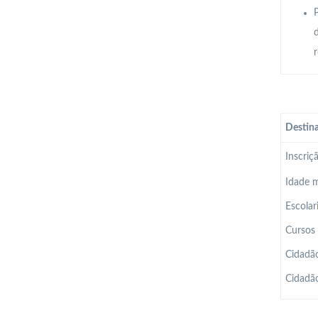
P
r
Destina
Inscriç
Idade m
Escolar
Cursos 
Cidadão
Cidadão