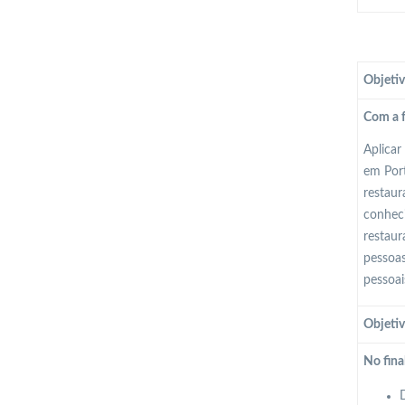
Objetiv
Com a f
Aplicar
em Port
restaur
conheci
restaur
pessoas
pessoai
Objetiv
No fina
D