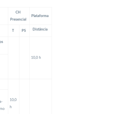
CH
Plataforma
Presencial
Distância
T
PS
os
10,0 h
10,0
a-
h
omo