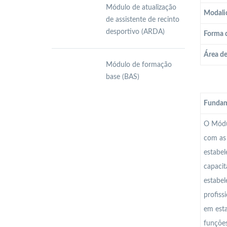
Módulo de atualização
Modali
de assistente de recinto
desportivo (ARDA)
Forma 
Área d
Módulo de formação
base (BAS)
Fundam
O Módul
com as 
estabel
capacit
estabel
profiss
em esta
funções