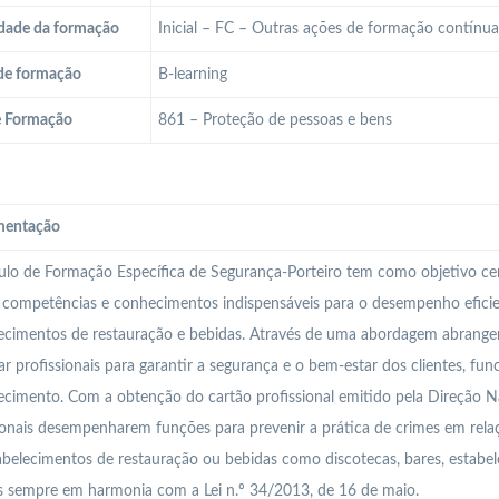
dade da formação
Inicial – FC – Outras ações de formação contínu
de formação
B-learning
e Formação
861 – Proteção de pessoas e bens
entação
o de Formação Específica de Segurança-Porteiro tem como objetivo centr
competências e conhecimentos indispensáveis para o desempenho efici
ecimentos de restauração e bebidas. Através de uma abordagem abrangent
ar profissionais para garantir a segurança e o bem-estar dos clientes, fun
ecimento. Com a obtenção do cartão profissional emitido pela Direção Na
ionais desempenharem funções para prevenir a prática de crimes em rela
belecimentos de restauração ou bebidas como discotecas, bares, estabel
 sempre em harmonia com a Lei n.º 34/2013, de 16 de maio.