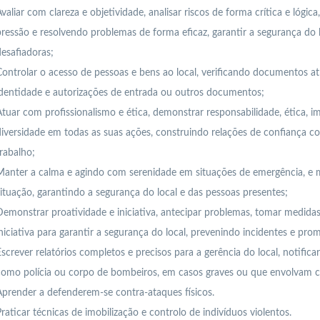
valiar com clareza e objetividade, analisar riscos de forma crítica e lógic
ressão e resolvendo problemas de forma eficaz, garantir a segurança do 
esafiadoras;
ontrolar o acesso de pessoas e bens ao local, verificando documentos at
dentidade e autorizações de entrada ou outros documentos;
tuar com profissionalismo e ética, demonstrar responsabilidade, ética, imp
iversidade em todas as suas ações, construindo relações de confiança c
rabalho;
Manter a calma e agindo com serenidade em situações de emergência, e 
ituação, garantindo a segurança do local e das pessoas presentes;
emonstrar proatividade e iniciativa, antecipar problemas, tomar medidas
niciativa para garantir a segurança do local, prevenindo incidentes e p
screver relatórios completos e precisos para a gerência do local, notific
como polícia ou corpo de bombeiros, em casos graves ou que envolvam c
prender a defenderem-se contra-ataques físicos.
raticar técnicas de imobilização e controlo de indivíduos violentos.