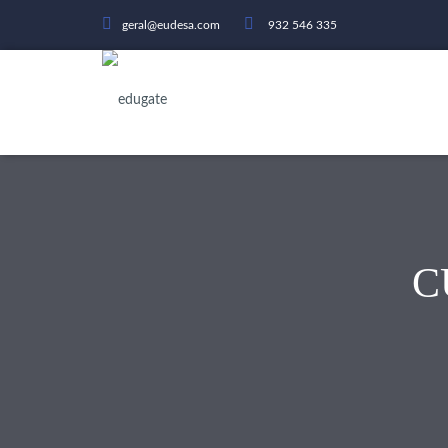
geral@eudesa.com
932 546 335
C