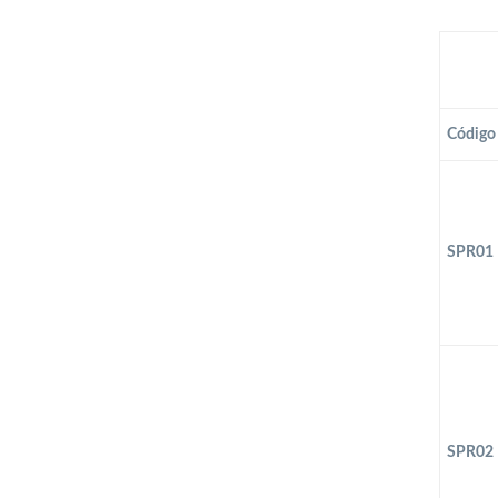
Código
SPR01
SPR02