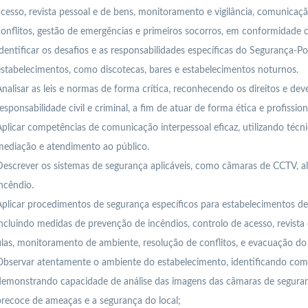
cesso, revista pessoal e de bens, monitoramento e vigilância, comunicaçã
onflitos, gestão de emergências e primeiros socorros, em conformidade co
dentificar os desafios e as responsabilidades específicas do Segurança-Po
stabelecimentos, como discotecas, bares e estabelecimentos noturnos.
nalisar as leis e normas de forma crítica, reconhecendo os direitos e dev
esponsabilidade civil e criminal, a fim de atuar de forma ética e profissio
plicar competências de comunicação interpessoal eficaz, utilizando técni
mediação e atendimento ao público.
escrever os sistemas de segurança aplicáveis, como câmaras de CCTV, a
ncêndio.
plicar procedimentos de segurança específicos para estabelecimentos d
ncluindo medidas de prevenção de incêndios, controlo de acesso, revista
ilas, monitoramento de ambiente, resolução de conflitos, e evacuação do 
Observar atentamente o ambiente do estabelecimento, identificando com
demonstrando capacidade de análise das imagens das câmaras de seguran
recoce de ameaças e a segurança do local;