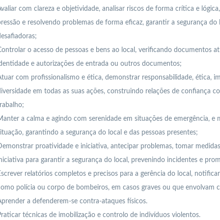
valiar com clareza e objetividade, analisar riscos de forma crítica e lógic
ressão e resolvendo problemas de forma eficaz, garantir a segurança do 
esafiadoras;
ontrolar o acesso de pessoas e bens ao local, verificando documentos at
dentidade e autorizações de entrada ou outros documentos;
tuar com profissionalismo e ética, demonstrar responsabilidade, ética, imp
iversidade em todas as suas ações, construindo relações de confiança c
rabalho;
Manter a calma e agindo com serenidade em situações de emergência, e 
ituação, garantindo a segurança do local e das pessoas presentes;
emonstrar proatividade e iniciativa, antecipar problemas, tomar medidas
niciativa para garantir a segurança do local, prevenindo incidentes e p
screver relatórios completos e precisos para a gerência do local, notific
como polícia ou corpo de bombeiros, em casos graves ou que envolvam c
prender a defenderem-se contra-ataques físicos.
raticar técnicas de imobilização e controlo de indivíduos violentos.