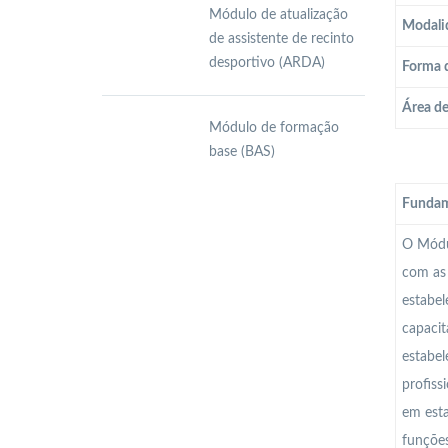
Módulo de atualização
Modali
de assistente de recinto
desportivo (ARDA)
Forma 
Área d
Módulo de formação
base (BAS)
Fundam
O Módul
com as 
estabel
capacit
estabel
profiss
em esta
funções