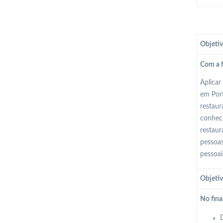
Objetiv
Com a f
Aplicar
em Port
restaur
conheci
restaur
pessoas
pessoai
Objetiv
No fina
D