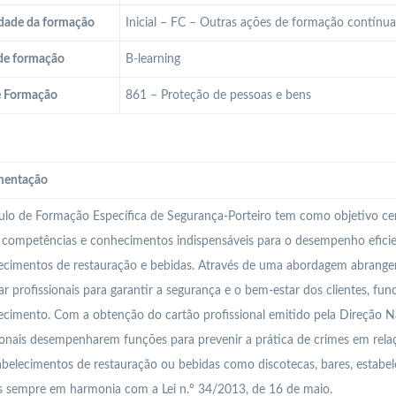
dade da formação
Inicial – FC – Outras ações de formação contínu
de formação
B-learning
e Formação
861 – Proteção de pessoas e bens
entação
o de Formação Específica de Segurança-Porteiro tem como objetivo centr
competências e conhecimentos indispensáveis para o desempenho efici
ecimentos de restauração e bebidas. Através de uma abordagem abrangent
ar profissionais para garantir a segurança e o bem-estar dos clientes, fun
ecimento. Com a obtenção do cartão profissional emitido pela Direção Na
ionais desempenharem funções para prevenir a prática de crimes em rela
belecimentos de restauração ou bebidas como discotecas, bares, estabel
 sempre em harmonia com a Lei n.º 34/2013, de 16 de maio.