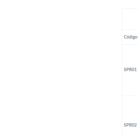
Código
SPR01
SPR02