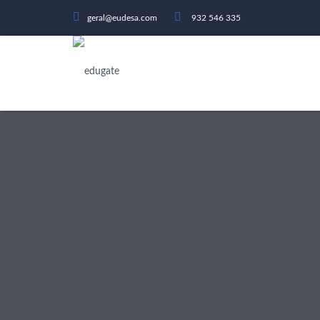
geral@eudesa.com
932 546 335