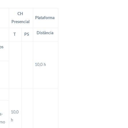
CH
Plataforma
Presencial
Distância
T
PS
os
10,0 h
10,0
a-
h
omo