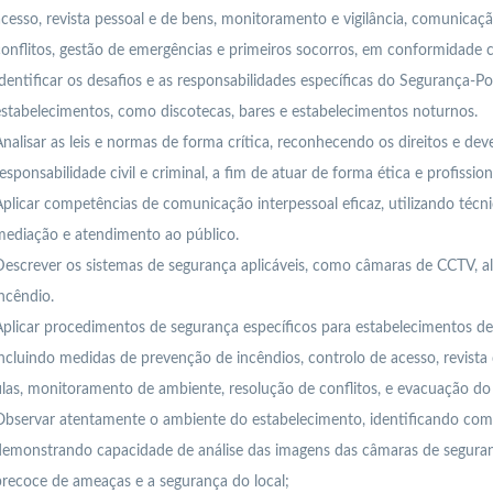
cesso, revista pessoal e de bens, monitoramento e vigilância, comunicaçã
onflitos, gestão de emergências e primeiros socorros, em conformidade co
dentificar os desafios e as responsabilidades específicas do Segurança-Po
stabelecimentos, como discotecas, bares e estabelecimentos noturnos.
nalisar as leis e normas de forma crítica, reconhecendo os direitos e dev
esponsabilidade civil e criminal, a fim de atuar de forma ética e profissio
plicar competências de comunicação interpessoal eficaz, utilizando técni
mediação e atendimento ao público.
escrever os sistemas de segurança aplicáveis, como câmaras de CCTV, a
ncêndio.
plicar procedimentos de segurança específicos para estabelecimentos d
ncluindo medidas de prevenção de incêndios, controlo de acesso, revista
ilas, monitoramento de ambiente, resolução de conflitos, e evacuação do 
Observar atentamente o ambiente do estabelecimento, identificando com
demonstrando capacidade de análise das imagens das câmaras de seguran
recoce de ameaças e a segurança do local;