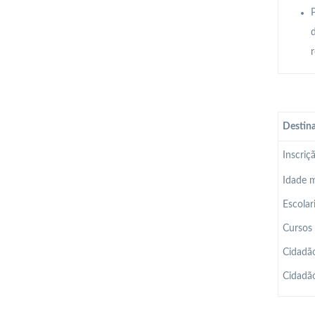
P
r
Destina
Inscriç
Idade m
Escolar
Cursos 
Cidadão
Cidadão