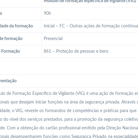
Módulo de formação específica de vigilante (VIG)
o
90h
dade da formação
Inicial – FC – Outras ações de formação contínu
de formação
Presencial
e Formação
861 – Proteção de pessoas e bens
entação
o de Formação Específico de Vigilante (VIG) é uma ação de formação ess
ionais que desejam iniciar funções na área de segurança privada. Atravé
idade, o VIG, reveste os formandos de competências e práticas para que 
o do nível dos serviços prestados, para a promoção da segurança coletiv
de. Com a obtenção do cartão profissional emitido pela Direção Nacional
ionais desempenharem funções como Segurança Privado na especialidad