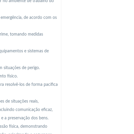
er no ambiente de trabalho do
e emergência, de acordo com os
m crime, tomando medidas
equipamentos e sistemas de
m situações de perigo.
to físico.
ara resolvê-los de forma pacífica
s de situações reais,
cluindo comunicação eficaz,
 e a preservação dos bens.
essão física, demonstrando