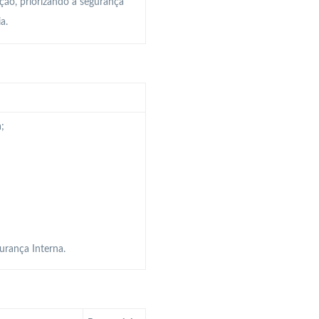
ção, priorizando a segurança
a.
;
urança Interna.