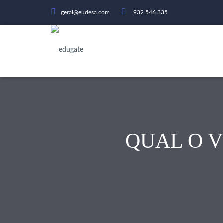
geral@eudesa.com
932 546 335
QUAL O 