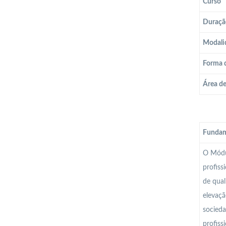
Curso
Duraçã
Modali
Forma 
Área d
Fundam
O Módul
profiss
de qual
elevaçã
socieda
profiss