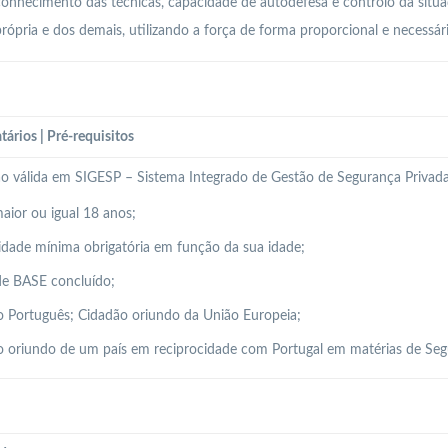
onhecimento das técnicas, capacidade de autodefesa e controlo da situa
rópria e dos demais, utilizando a força de forma proporcional e necessári
tários | Pré-requisitos
ão válida em SIGESP – Sistema Integrado de Gestão de Segurança Privada
aior ou igual 18 anos;
idade mínima obrigatória em função da sua idade;
de BASE concluído;
 Português; Cidadão oriundo da União Europeia;
 oriundo de um país em reciprocidade com Portugal em matérias de Seg