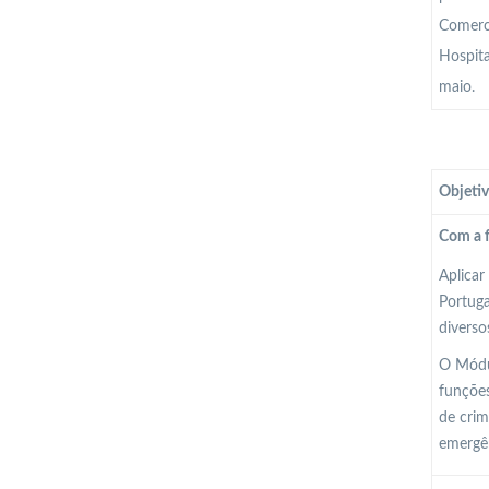
Comerci
Hospita
maio.
Objetiv
Com a f
Aplicar
Portuga
diverso
O Módul
funções
de crim
emergên