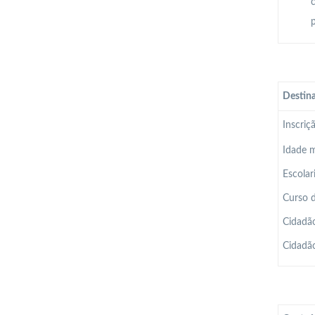
c
p
Destina
Inscriç
Idade m
Escolar
Curso 
Cidadão
Cidadão