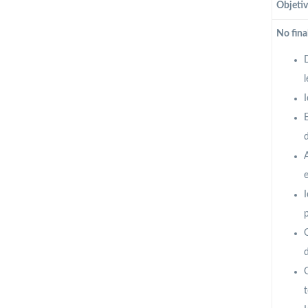
Objetiv
No fina
D
l
I
E
d
A
I
p
d
O