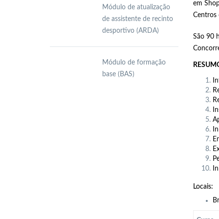
em
Shop
Módulo de atualização
Centros 
de assistente de recinto
desportivo (ARDA)
São 90 h
Concorr
Módulo de formação
RESUMO
base (BAS)
In
Re
Re
In
A
In
En
E
Pe
In
Locais:
Br