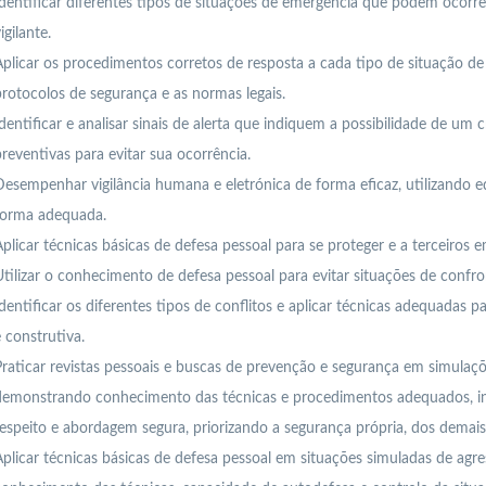
dentificar diferentes tipos de situações de emergência que podem ocorr
igilante.
plicar os procedimentos corretos de resposta a cada tipo de situação d
rotocolos de segurança e as normas legais.
dentificar e analisar sinais de alerta que indiquem a possibilidade de u
reventivas para evitar sua ocorrência.
esempenhar vigilância humana e eletrónica de forma eficaz, utilizando 
forma adequada.
plicar técnicas básicas de defesa pessoal para se proteger e a terceiros e
tilizar o conhecimento de defesa pessoal para evitar situações de confron
dentificar os diferentes tipos de conflitos e aplicar técnicas adequadas p
 construtiva.
raticar revistas pessoais e buscas de prevenção e segurança em simulaçõe
demonstrando conhecimento das técnicas e procedimentos adequados, in
espeito e abordagem segura, priorizando a segurança própria, dos demais
plicar técnicas básicas de defesa pessoal em situações simuladas de agr