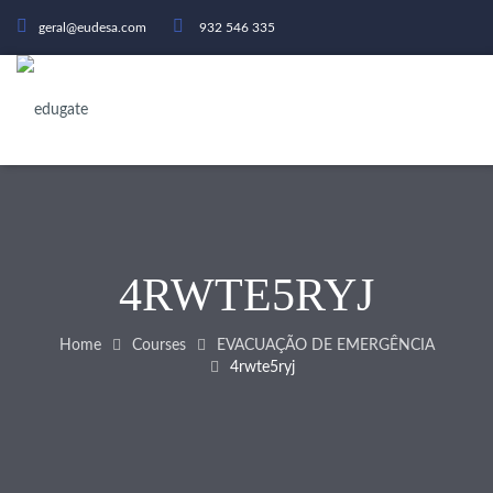
geral@eudesa.com
932 546 335
4RWTE5RYJ
Home
Courses
EVACUAÇÃO DE EMERGÊNCIA
4rwte5ryj