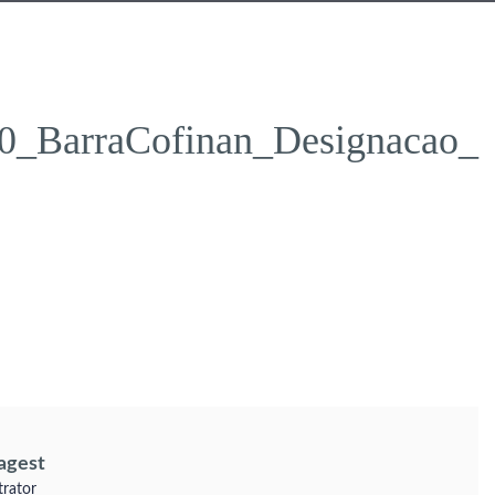
_BarraCofinan_Designacao_
agest
trator