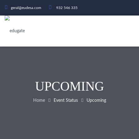
geral@eudesa.com
932 546 335
UPCOMING
Home
Event Status
Upcoming