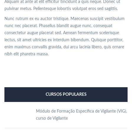
Aliquam at ante at elit efficitur tincidunt a quis neque. Donec ut
pulvinar metus. Pellentesque lobortis volutpat eros sed sagittis.
Nunc rutrum ex eu auctor tristique. Maecenas suscipit vestibulum
nunc nec placerat. Phasellus blandit augue nunc, consequat
consectetur augue placerat sed. Aenean fermentum scelerisque
lectus, sit amet ultricies ex interdum bibendum. Quisque porttitor,
enim maximus convallis gravida, dui arcu lacinia libero, quis ornare
nibh elit pharetra massa.
CURSOS POPULARES
Módulo de Formação Específica de Vigilante (VIG),
curso de Vigilante