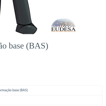
ão base (BAS)
ormação base (BAS)