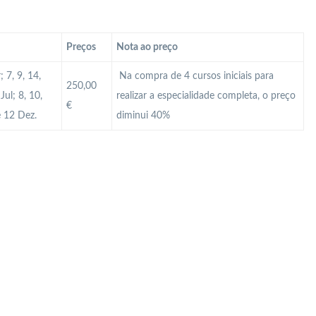
Preços
Nota ao preço
 7, 9, 14,
Na compra de 4 cursos iniciais para
250,00
Jul; 8, 10,
realizar a especialidade completa, o preço
€
e 12 Dez.
diminui 40%
 Profissional em Guimarães? Qual é a diferença cartão profissional e cartão MAI? Como atualizar o cartão de vigilante? Como obter o cartão de vigilante? Como renovar o cartão de vigilante? Como ter cartão Mai? Curso de Segurança Braga? Curso de Segurança Guimarães? Curso de segurança privada? Curso de Segurança Viana Castelo? Curso Vigilante? Curso Vigilante presencial? Manual do vigilante Portugal? Módulos Segurança Privada? O que é o cartão Mai? O que é
 o valor de um curso de vigilante em Portugal? Qual o valor do salário de um segurança? Qual o vencimento de um Vigilante? Qual o vencimento por lei de um Vigilante em Portugal no ano 2024? Quantas empresas de segurança privada existem em Portugal? Quantas folgas tem um Vigilante? Quantas horas o vigilante tem que trabalhar por mês? Quanto ganha um segurança na França? Quanto ganha um supervisor de segurança privada em Portugal? Quanto ganha um