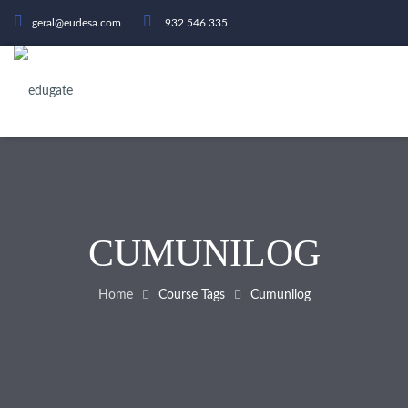
geral@eudesa.com
932 546 335
CUMUNILOG
Home
Course Tags
Cumunilog