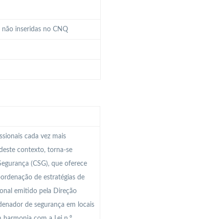
a não inseridas no CNQ
ssionais cada vez mais
 deste contexto, torna-se
Segurança (CSG), que oferece
ordenação de estratégias de
ional emitido pela Direção
denador de segurança em locais
 harmonia com a Lei n.º