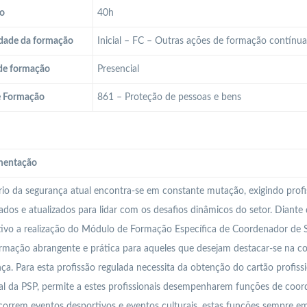
o
40h
dade da formação
Inicial – FC – Outras ações de formação contínu
de formação
Presencial
e Formação
861 – Proteção de pessoas e bens
entação
io da segurança atual encontra-se em constante mutação, exigindo profi
cados e atualizados para lidar com os desafios dinâmicos do setor. Diante
ivo a realização do Módulo de Formação Específica de Coordenador de 
mação abrangente e prática para aqueles que desejam destacar-se na co
ça. Para esta profissão regulada necessita da obtenção do cartão profiss
l da PSP, permite a estes profissionais desempenharem funções de coor
orrem eventos desportivos e eventos culturais, estas funções sempre em