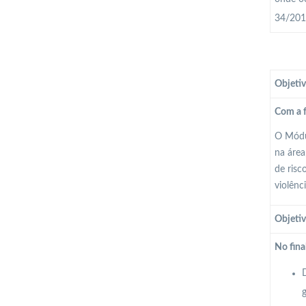
34/2013
Objetiv
Com a f
O Módul
na área
de risc
violênc
Objetiv
No fina
D
g