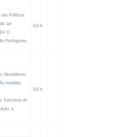
das Políticas
a: Lei
8,0 h
14. O
ção Portuguesa
es: Vandalismo;
 As medidas
8,0 h
. Estrutura de
ação, a