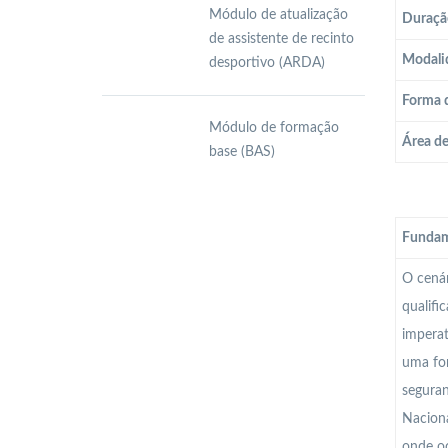
Módulo de atualização
Duraçã
de assistente de recinto
Modali
desportivo (ARDA)
Forma 
Módulo de formação
Área d
base (BAS)
Fundam
O cenár
qualifi
imperat
uma for
seguran
Naciona
onde oc