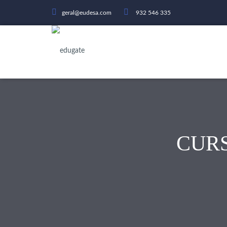
geral@eudesa.com
932 546 335
CUR