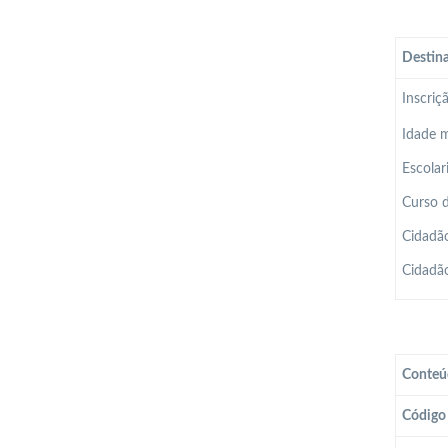
Destina
Inscriç
Idade m
Escolar
Curso d
Cidadão
Cidadão
Conteú
Código