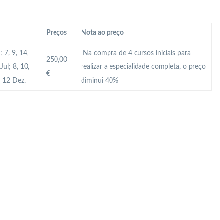
Preços
Nota ao preço
 7, 9, 14,
Na compra de 4 cursos iniciais para
250,00
Jul; 8, 10,
realizar a especialidade completa, o preço
€
e 12 Dez.
diminui 40%
 Profissional em Guimarães? Qual é a diferença cartão profissional e cartão MAI? Como atualizar o cartão de vigilante? Como obter o cartão de vigilante? Como renovar o cartão de vigilante? Como ter cartão Mai? Curso de Segurança Braga? Curso de Segurança Guimarães? Curso de segurança privada? Curso de Segurança Viana Castelo? Curso Vigilante? Curso Vigilante presencial? Manual do vigilante Portugal? Módulos Segurança Privada? O que é o cartão Mai? O que é
 o valor de um curso de vigilante em Portugal? Qual o valor do salário de um segurança? Qual o vencimento de um Vigilante? Qual o vencimento por lei de um Vigilante em Portugal no ano 2024? Quantas empresas de segurança privada existem em Portugal? Quantas folgas tem um Vigilante? Quantas horas o vigilante tem que trabalhar por mês? Quanto ganha um segurança na França? Quanto ganha um supervisor de segurança privada em Portugal? Quanto ganha um