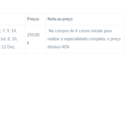
Preços
Nota ao preço
 7, 9, 14,
Na compra de 4 cursos iniciais para
250,00
Jul; 8, 10,
realizar a especialidade completa, o preço
€
e 12 Dez.
diminui 40%
 Profissional em Guimarães? Qual é a diferença cartão profissional e cartão MAI? Como atualizar o cartão de vigilante? Como obter o cartão de vigilante? Como renovar o cartão de vigilante? Como ter cartão Mai? Curso de Segurança Braga? Curso de Segurança Guimarães? Curso de segurança privada? Curso de Segurança Viana Castelo? Curso Vigilante? Curso Vigilante presencial? Manual do vigilante Portugal? Módulos Segurança Privada? O que é o cartão Mai? O que é
 o valor de um curso de vigilante em Portugal? Qual o valor do salário de um segurança? Qual o vencimento de um Vigilante? Qual o vencimento por lei de um Vigilante em Portugal no ano 2024? Quantas empresas de segurança privada existem em Portugal? Quantas folgas tem um Vigilante? Quantas horas o vigilante tem que trabalhar por mês? Quanto ganha um segurança na França? Quanto ganha um supervisor de segurança privada em Portugal? Quanto ganha um