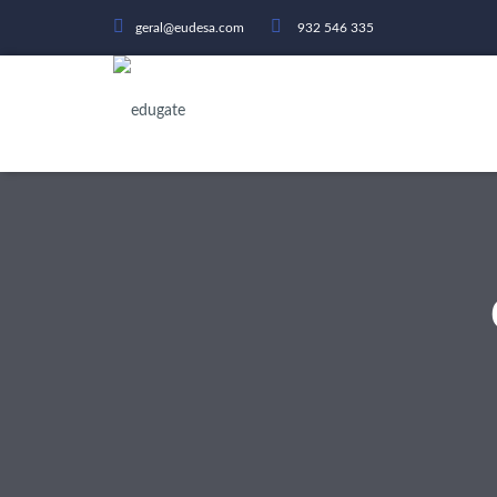
geral@eudesa.com
932 546 335