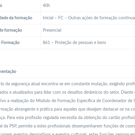
o
40h
dade da formação
Inicial – FC – Outras ações de formação contínu
de formação
Presencial
e Formação
861 – Proteção de pessoas e bens
entação
io da segurança atual encontra-se em constante mutação, exigindo profi
cados e atualizados para lidar com os desafios dinâmicos do setor. Diante
ivo a realização do Módulo de Formação Específica de Coordenador de 
mação abrangente e prática para aqueles que desejam destacar-se na co
ça. Para esta profissão regulada necessita da obtenção do cartão profiss
l da PSP, permite a estes profissionais desempenharem funções de coor
orrem eventos desportivos e eventos culturais, estas funções sempre em