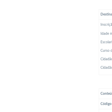
Destina
Inscriç
Idade m
Escolar
Curso d
Cidadão
Cidadão
Conteú
Código