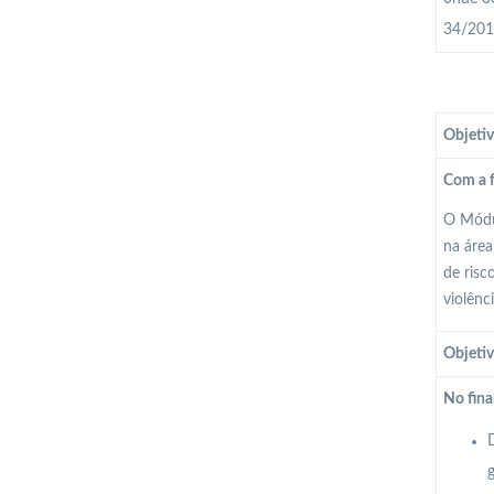
34/2013
Objetiv
Com a f
O Módul
na área
de risc
violênc
Objetiv
No fina
D
g