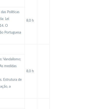
das Políticas
a: Lei
8,0 h
14. O
ção Portuguesa
es: Vandalismo;
 As medidas
8,0 h
. Estrutura de
ação, a