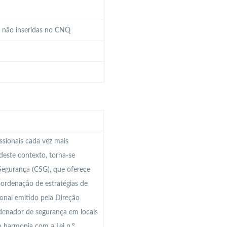
a não inseridas no CNQ
ssionais cada vez mais
 deste contexto, torna-se
Segurança (CSG), que oferece
ordenação de estratégias de
ional emitido pela Direção
denador de segurança em locais
 harmonia com a Lei n.º