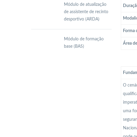
Módulo de atualização
Duraçã
de assistente de recinto
Modali
desportivo (ARDA)
Forma 
Módulo de formação
Área d
base (BAS)
Fundam
O cenár
qualifi
imperat
uma for
seguran
Naciona
onde oc