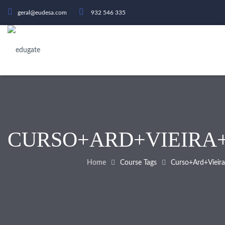
geral@eudesa.com
932 546 335
CURSO+ARD+VIEIRA
Home
Course Tags
Curso+ard+viei