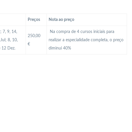
Preços
Nota ao preço
 7, 9, 14,
Na compra de 4 cursos iniciais para
250,00
Jul; 8, 10,
realizar a especialidade completa, o preço
€
e 12 Dez.
diminui 40%
 Profissional em Guimarães? Qual é a diferença cartão profissional e cartão MAI? Como atualizar o cartão de vigilante? Como obter o cartão de vigilante? Como renovar o cartão de vigilante? Como ter cartão Mai? Curso de Segurança Braga? Curso de Segurança Guimarães? Curso de segurança privada? Curso de Segurança Viana Castelo? Curso Vigilante? Curso Vigilante presencial? Manual do vigilante Portugal? Módulos Segurança Privada? O que é o cartão Mai? O que é
 o valor de um curso de vigilante em Portugal? Qual o valor do salário de um segurança? Qual o vencimento de um Vigilante? Qual o vencimento por lei de um Vigilante em Portugal no ano 2024? Quantas empresas de segurança privada existem em Portugal? Quantas folgas tem um Vigilante? Quantas horas o vigilante tem que trabalhar por mês? Quanto ganha um segurança na França? Quanto ganha um supervisor de segurança privada em Portugal? Quanto ganha um