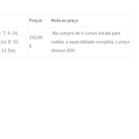
Preços
Nota ao preço
 7, 9, 14,
Na compra de 4 cursos iniciais para
250,00
Jul; 8, 10,
realizar a especialidade completa, o preço
€
e 12 Dez.
diminui 40%
 Profissional em Guimarães? Qual é a diferença cartão profissional e cartão MAI? Como atualizar o cartão de vigilante? Como obter o cartão de vigilante? Como renovar o cartão de vigilante? Como ter cartão Mai? Curso de Segurança Braga? Curso de Segurança Guimarães? Curso de segurança privada? Curso de Segurança Viana Castelo? Curso Vigilante? Curso Vigilante presencial? Manual do vigilante Portugal? Módulos Segurança Privada? O que é o cartão Mai? O que é
 o valor de um curso de vigilante em Portugal? Qual o valor do salário de um segurança? Qual o vencimento de um Vigilante? Qual o vencimento por lei de um Vigilante em Portugal no ano 2024? Quantas empresas de segurança privada existem em Portugal? Quantas folgas tem um Vigilante? Quantas horas o vigilante tem que trabalhar por mês? Quanto ganha um segurança na França? Quanto ganha um supervisor de segurança privada em Portugal? Quanto ganha um