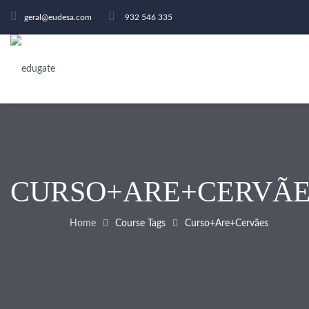
geral@eudesa.com
932 546 335
CURSO+ARE+CERVÃE
Home
Course Tags
Curso+are+cervães