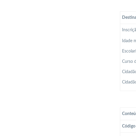
Destina
Inscriç
Idade m
Escolar
Curso d
Cidadão
Cidadão
Conteú
Código