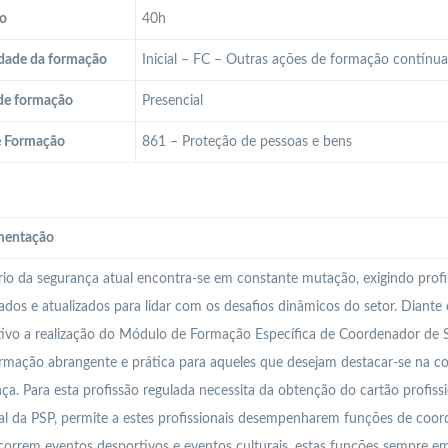
o
40h
dade da formação
Inicial – FC – Outras ações de formação contínu
de formação
Presencial
e Formação
861 – Proteção de pessoas e bens
entação
io da segurança atual encontra-se em constante mutação, exigindo profi
cados e atualizados para lidar com os desafios dinâmicos do setor. Diante
ivo a realização do Módulo de Formação Específica de Coordenador de 
mação abrangente e prática para aqueles que desejam destacar-se na co
ça. Para esta profissão regulada necessita da obtenção do cartão profiss
l da PSP, permite a estes profissionais desempenharem funções de coor
orrem eventos desportivos e eventos culturais, estas funções sempre em