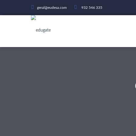
geral@eudesa.com
932 546 335