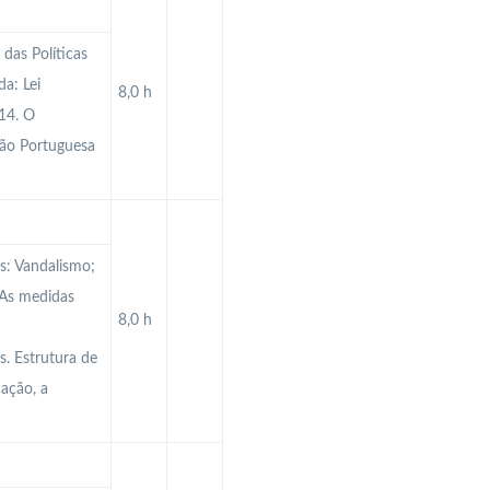
das Políticas
a: Lei
8,0 h
14. O
ção Portuguesa
es: Vandalismo;
 As medidas
8,0 h
. Estrutura de
ação, a