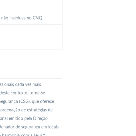
a não inseridas no CNQ
ssionais cada vez mais
 deste contexto, torna-se
Segurança (CSG), que oferece
ordenação de estratégias de
ional emitido pela Direção
denador de segurança em locais
 harmonia com a Lei n.º