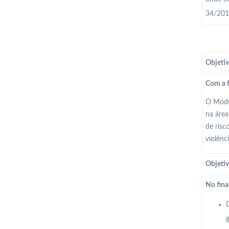
34/2013
Objetiv
Com a f
O Módul
na área
de risc
violênc
Objetiv
No fina
D
g