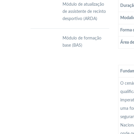
Módulo de atualização
Duraçã
de assistente de recinto
Modali
desportivo (ARDA)
Forma 
Módulo de formação
Área d
base (BAS)
Fundam
O cenár
qualifi
imperat
uma for
seguran
Naciona
onde oc