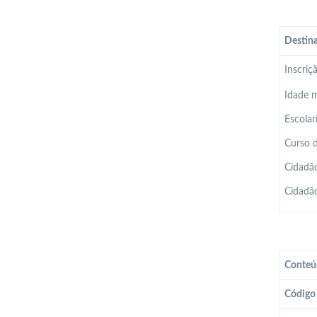
Destina
Inscriç
Idade m
Escolar
Curso d
Cidadão
Cidadão
Conteú
Código