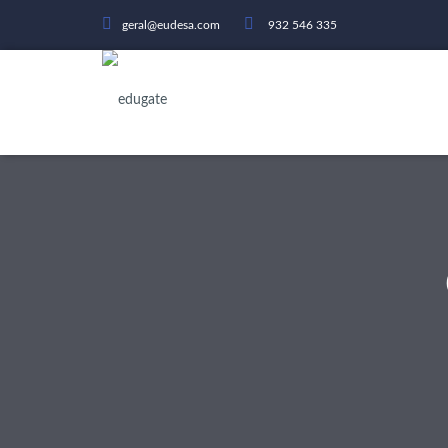
geral@eudesa.com
932 546 335