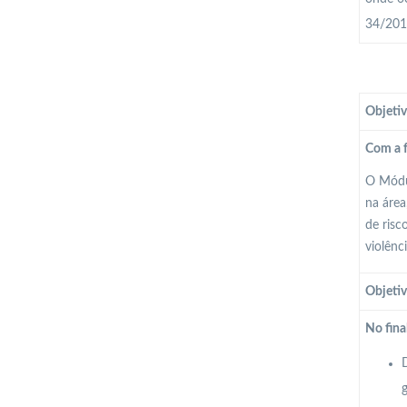
34/2013
Objetiv
Com a f
O Módul
na área
de risc
violênc
Objetiv
No fina
D
g