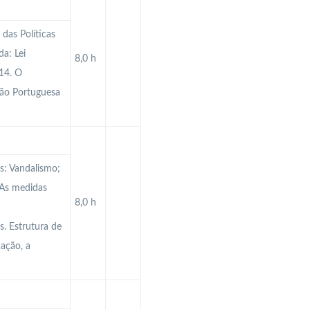
das Políticas
a: Lei
8,0 h
14. O
ção Portuguesa
es: Vandalismo;
 As medidas
8,0 h
. Estrutura de
ação, a