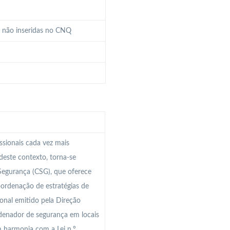
a não inseridas no CNQ
ssionais cada vez mais
 deste contexto, torna-se
Segurança (CSG), que oferece
ordenação de estratégias de
ional emitido pela Direção
denador de segurança em locais
 harmonia com a Lei n.º