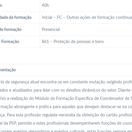
o
40h
dade da formação
Inicial – FC – Outras ações de formação contínu
de formação
Presencial
e Formação
861 – Proteção de pessoas e bens
entação
io da segurança atual encontra-se em constante mutação, exigindo profi
cados e atualizados para lidar com os desafios dinâmicos do setor. Diante
ivo a realização do Módulo de Formação Específica de Coordenador de 
mação abrangente e prática para aqueles que desejam destacar-se na co
ça. Para esta profissão regulada necessita da obtenção do cartão profiss
l da PSP, permite a estes profissionais desempenharem funções de coor
orrem eventos desportivos e eventos culturais, estas funções sempre em