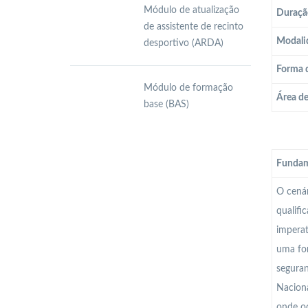
Módulo de atualização
Duraçã
de assistente de recinto
Modali
desportivo (ARDA)
Forma 
Módulo de formação
Área d
base (BAS)
Fundam
O cenár
qualifi
imperat
uma for
seguran
Naciona
onde oc