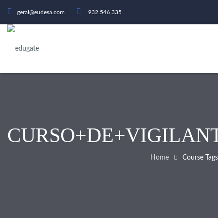
geral@eudesa.com
932 546 335
CURSO+DE+VIGILAN
Home
Course Tags