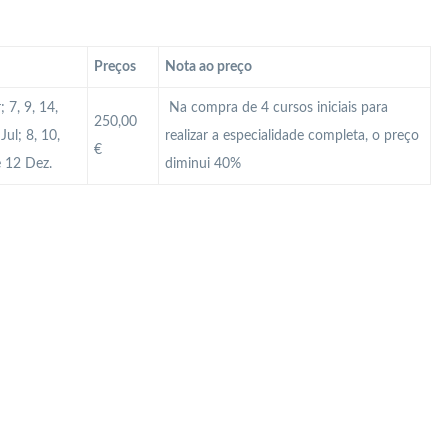
Preços
Nota ao preço
 7, 9, 14,
Na compra de 4 cursos iniciais para
250,00
Jul; 8, 10,
realizar a especialidade completa, o preço
€
e 12 Dez.
diminui 40%
 Profissional em Guimarães? Qual é a diferença cartão profissional e cartão MAI? Como atualizar o cartão de vigilante? Como obter o cartão de vigilante? Como renovar o cartão de vigilante? Como ter cartão Mai? Curso de Segurança Braga? Curso de Segurança Guimarães? Curso de segurança privada? Curso de Segurança Viana Castelo? Curso Vigilante? Curso Vigilante presencial? Manual do vigilante Portugal? Módulos Segurança Privada? O que é o cartão Mai? O que é
 o valor de um curso de vigilante em Portugal? Qual o valor do salário de um segurança? Qual o vencimento de um Vigilante? Qual o vencimento por lei de um Vigilante em Portugal no ano 2024? Quantas empresas de segurança privada existem em Portugal? Quantas folgas tem um Vigilante? Quantas horas o vigilante tem que trabalhar por mês? Quanto ganha um segurança na França? Quanto ganha um supervisor de segurança privada em Portugal? Quanto ganha um