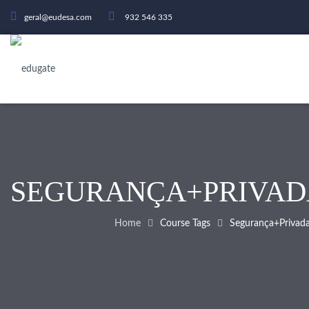
geral@eudesa.com
932 546 335
SEGURANÇA+PRIVA
Home
Course Tags
Segurança+privad