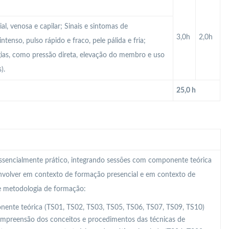
al, venosa e capilar; Sinais e sintomas de
3,0h
2,0h
enso, pulso rápido e fraco, pele pálida e fria;
gias, como pressão direta, elevação do membro e uso
).
25,0 h
 essencialmente prático, integrando sessões com componente teórica
nvolver em contexto de formação presencial e em contexto de
te metodologia de formação:
nte teórica (TS01, TS02, TS03, TS05, TS06, TS07, TS09, TS10)
compreensão dos conceitos e procedimentos das técnicas de