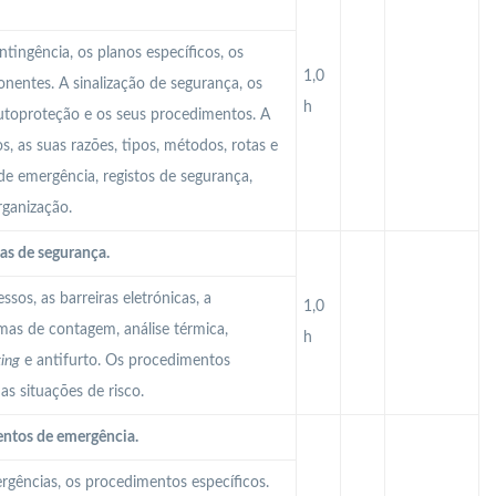
tingência, os planos específicos, os
1,0
onentes. A sinalização de segurança, os
h
autoproteção e os seus procedimentos. A
, as suas razões, tipos, métodos, rotas e
e emergência, registos de segurança,
rganização.
as de segurança.
sos, as barreiras eletrónicas, a
1,0
emas de contagem, análise térmica,
h
ting
e antifurto. Os procedimentos
as situações de risco.
entos de emergência.
rgências, os procedimentos específicos.