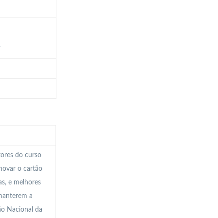
.
tores do curso
novar o cartão
as, e melhores
 manterem a
ção Nacional da