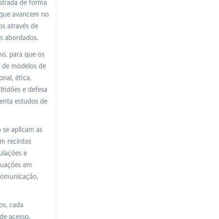
strada de forma
o que avancem no
os através de
as abordados.
mo, para que os
s de modelos de
nal, ética,
ltidões e defesa
senta estudos de
 se aplicam as
em recintos
ulações e
ituações em
 comunicação,
os, cada
de acesso,