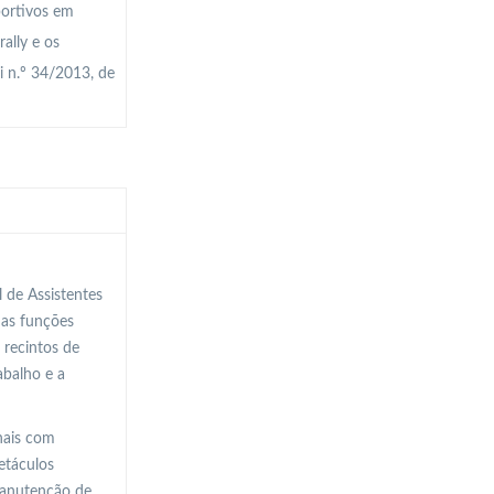
portivos em
ally e os
i n.º 34/2013, de
 de Assistentes
 as funções
 recintos de
abalho e a
onais com
etáculos
manutenção de