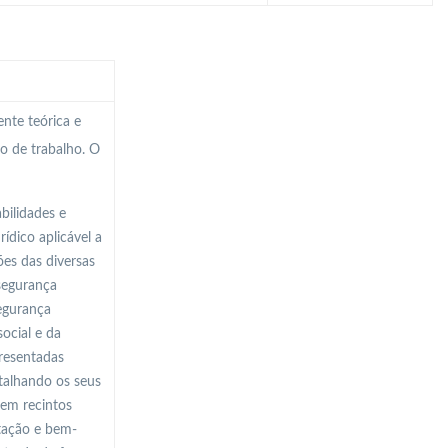
nte teórica e
o de trabalho. O
bilidades e
ídico aplicável a
ões das diversas
 segurança
egurança
social e da
presentadas
etalhando os seus
 em recintos
ntação e bem-