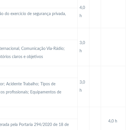
4,0
dão do exercício de segurança privada,
h
3,0
ternacional, Comunicação Via-Rádio;
h
órios claros e objetivos
3,0
or; Acidente Trabalho; Tipos de
h
scos profissionais; Equipamentos de
4,0 h
terada pela Portaria 294/2020 de 18 de