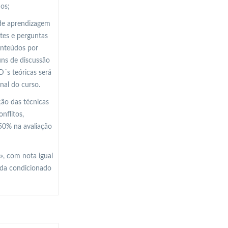
dos;
 de aprendizagem
tes e perguntas
onteúdos por
uns de discussão
D´s teóricas será
nal do curso.
ção das técnicas
nflitos,
 50% na avaliação
», com nota igual
nda condicionado