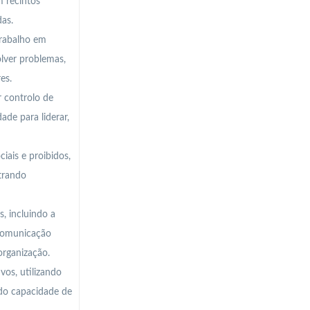
m recintos
das.
trabalho em
olver problemas,
es.
r controlo de
de para liderar,
ais e proibidos,
trando
, incluindo a
 comunicação
rganização.
vos, utilizando
do capacidade de