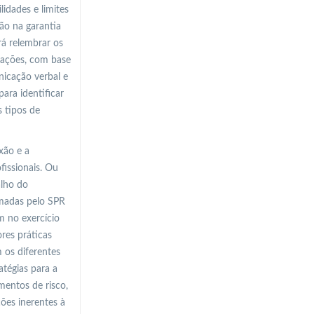
idades e limites
ão na garantia
rá relembrar os
uações, com base
nicação verbal e
ara identificar
 tipos de
xão e a
fissionais. Ou
alho do
omadas pelo SPR
m no exercício
res práticas
m os diferentes
atégias para a
mentos de risco,
ções inerentes à