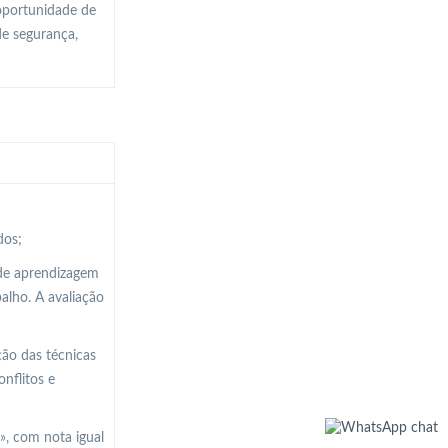
oportunidade de
de segurança,
dos;
 de aprendizagem
balho. A avaliação
ção das técnicas
nflitos e
», com nota igual