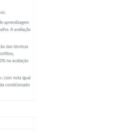
dos;
 de aprendizagem
balho. A avaliação
ção das técnicas
nflitos,
50% na avaliação
», com nota igual
nda condicionado