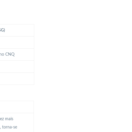
SG)
s no CNQ
vez mais
, torna-se