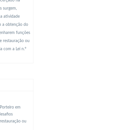
icerçado na
as surgem,
a atividade
om a obtenção do
mpenharem funções
de restauração ou
a com a Lei n.º
-Porteiro em
esafios
 restauração ou