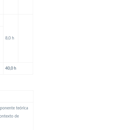
8,0 h
40,0 h
mponente teórica
ontexto de