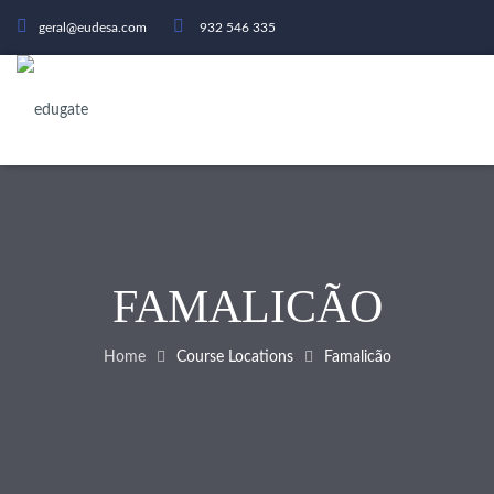
geral@eudesa.com
932 546 335
FAMALICÃO
Home
Course Locations
Famalicão