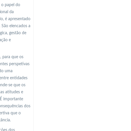
 o papel do
ional da
do, é apresentado
. São elencados a
gica, gestão de
ação e
, para que os
ntes perspetivas
ndo uma
entre entidades
ende-se que os
as atitudes e
 É importante
consequências dos
ertiva que o
ância.
ções dos