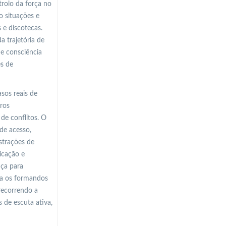
trolo da força no
o situações e
 e discotecas.
a trajetória de
de consciência
es de
sos reais de
tros
de conflitos. O
de acesso,
strações de
icação e
ça para
ra os formandos
 recorrendo a
 de escuta ativa,