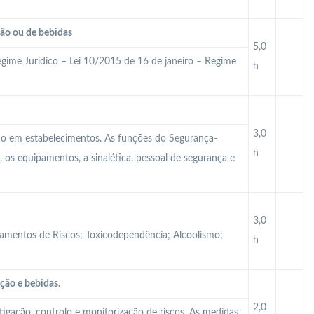
ção ou de bebidas
5,0
gime Jurídico – Lei 10/2015 de 16 de janeiro – Regime
h
3,0
ção em estabelecimentos. As funções do Segurança-
h
 os equipamentos, a sinalética, pessoal de segurança e
3,0
tamentos de Riscos; Toxicodependência; Alcoolismo;
h
ção e bebidas.
2,0
itigação, controlo e monitorização de riscos. As medidas