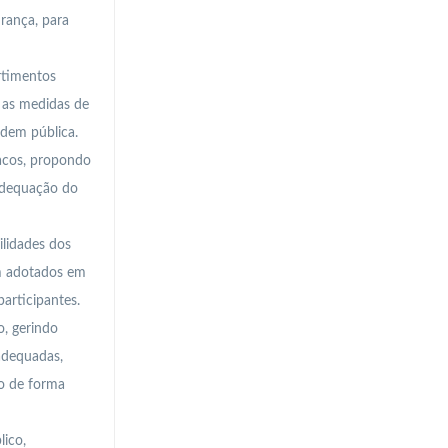
rança, para
rtimentos
e as medidas de
rdem pública.
racos, propondo
 adequação do
lidades dos
em adotados em
articipantes.
, gerindo
adequadas,
co de forma
ico,