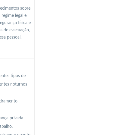
hecimentos sobre
 regime legal e
gurança física e
os de evacuação,
fesa pessoal.
entes tipos de
ientes noturnos
uadramento
ança privada.
abalho.