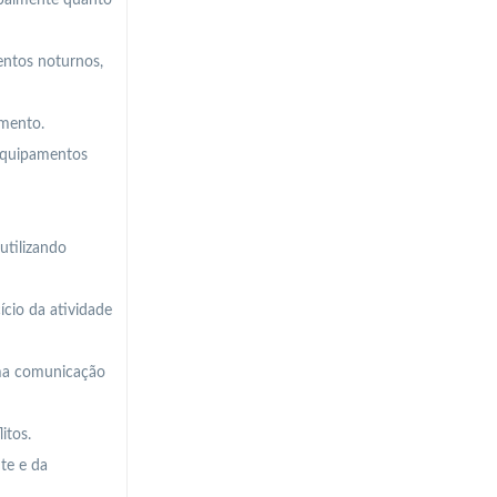
rbalmente quanto
entos noturnos,
imento.
 equipamentos
utilizando
ício da atividade
uma comunicação
itos.
te e da