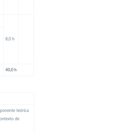
8,0 h
40,0 h
mponente teórica
ontexto de