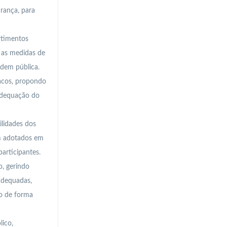
rança, para
rtimentos
e as medidas de
rdem pública.
racos, propondo
 adequação do
lidades dos
em adotados em
articipantes.
, gerindo
adequadas,
co de forma
ico,