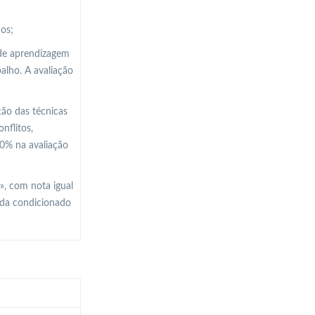
dos;
 de aprendizagem
balho. A avaliação
ção das técnicas
nflitos,
50% na avaliação
», com nota igual
nda condicionado