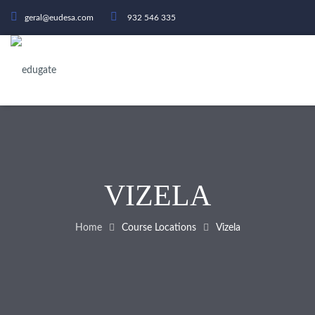
geral@eudesa.com
932 546 335
VIZELA
Home
Course Locations
Vizela