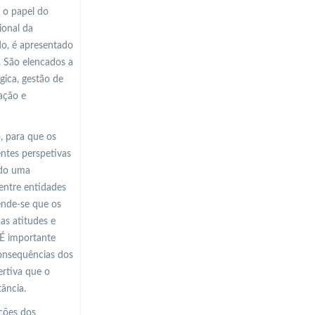
 o papel do
ional da
do, é apresentado
. São elencados a
gica, gestão de
ação e
, para que os
ntes perspetivas
ndo uma
entre entidades
ende-se que os
as atitudes e
 É importante
consequências dos
ertiva que o
ância.
ções dos