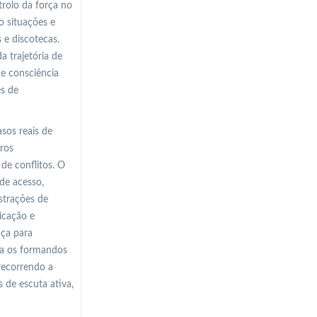
trolo da força no
o situações e
 e discotecas.
a trajetória de
de consciência
es de
sos reais de
tros
de conflitos. O
de acesso,
strações de
icação e
ça para
ra os formandos
 recorrendo a
 de escuta ativa,