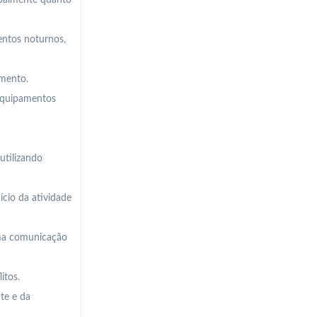
rbalmente quanto
entos noturnos,
imento.
 equipamentos
utilizando
ício da atividade
uma comunicação
itos.
te e da