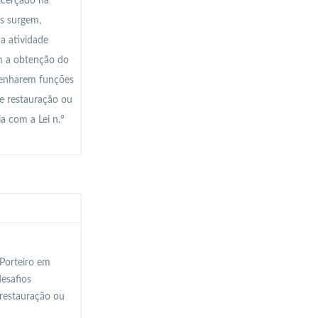
icerçado na
as surgem,
a atividade
om a obtenção do
mpenharem funções
de restauração ou
a com a Lei n.º
-Porteiro em
esafios
 restauração ou