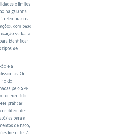
idades e limites
ão na garantia
rá relembrar os
uações, com base
nicação verbal e
ara identificar
 tipos de
xão e a
fissionais. Ou
alho do
omadas pelo SPR
m no exercício
res práticas
m os diferentes
atégias para a
mentos de risco,
ções inerentes à