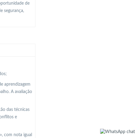
oportunidade de
de segurança,
dos;
 de aprendizagem
balho. A avaliação
ção das técnicas
nflitos e
», com nota igual