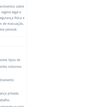
hecimentos sobre
 regime legal e
gurança física e
os de evacuação,
fesa pessoal.
entes tipos de
ientes noturnos
uadramento
ança privada.
abalho.