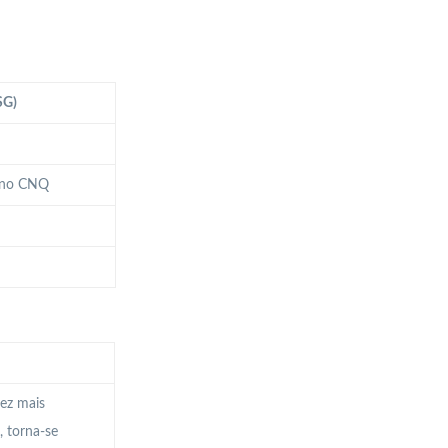
SG)
s no CNQ
vez mais
, torna-se