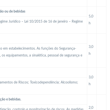
ção ou de bebidas
5,0
gime Jurídico – Lei 10/2015 de 16 de janeiro – Regime
h
3,0
ção em estabelecimentos. As funções do Segurança-
h
 os equipamentos, a sinalética, pessoal de segurança e
3,0
tamentos de Riscos; Toxicodependência; Alcoolismo;
h
ção e bebidas.
2,0
itigação, controlo e monitorização de riscos. As medidas